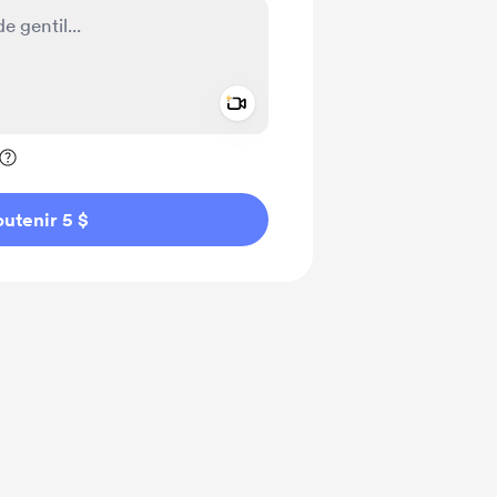
Add a video message
ivé
utenir 5 $