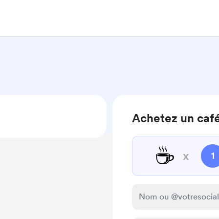
Achetez un café 
☕
x
1