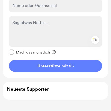
Add a 
Diese Nachricht als privat kennzeichnen
Mach das monatlich
Unterstütze mit $5
Neueste Supporter