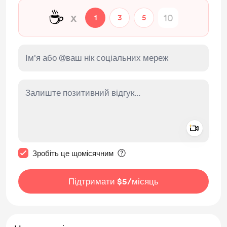
☕
x
1
3
5
Add a 
Зробити це повідомлення приватним
Зробіть це щомісячним
Підтримати $5
/місяць