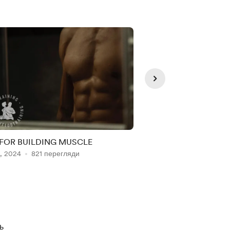
Knowing About N
your life a Whole
can make better
makes you awar
are putting in yo
goal is to b
shredded and 
 FOR BUILDING MUSCLE
Ways To Shred off Bo
must eat right. 
, 2024
821 перегляди
Jun 05, 2024
679 пе
Up Your Lifest
your physique Ke
Article: To Lo
less (Calorie D
Weight/Fat: 
ь