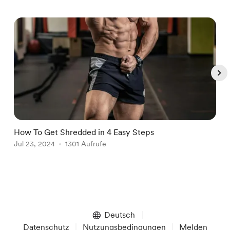
How To Get Shredded in 4 Easy Steps
R
Jul 23, 2024
1301 Aufrufe
J
Item
1
of
Deutsch
5
Datenschutz
Nutzungsbedingungen
Melden