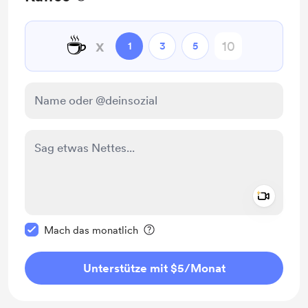
☕
x
1
3
5
Add a 
Diese Nachricht als privat kennzeichnen
Mach das monatlich
Unterstütze mit $5
/Monat