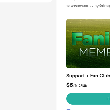
1
ексклюзивних публікац
Support + Fan Clu
$5
/місяць
П