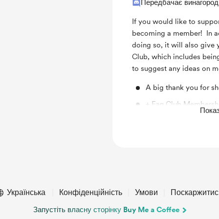
Передбачає винагород
If you would like to suppo
becoming a member! In ad
doing so, it will also giv
Club, which includes being
to suggest any ideas on m
A big thank you for s
+ Fan Club Membershi
Показ
and being featured in 
Українська
Конфіденційність
Умови
Поскаржитис
Запустіть власну сторінку Buy Me a Coffee