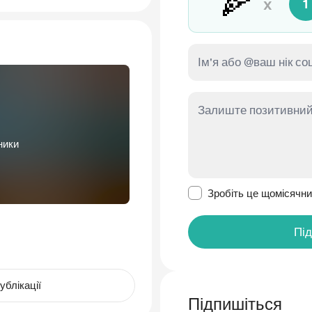
🍕
x
1
ники
Зробити це повідомл
Зробіть це щомісячн
Пі
ублікації
Підпишіться