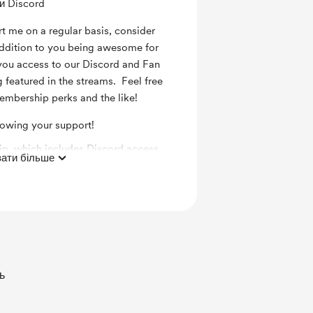
и Discord
rt me on a regular basis, consider
dition to you being awesome for
e you access to our Discord and Fan
 featured in the streams. Feel free
embership perks and the like!
howing your support!
p, which includes Discord access
ати більше
the stream!
ь