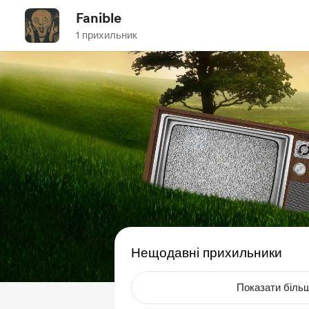
Fanible
1 прихильник
Нещодавні прихильники
Показати біль