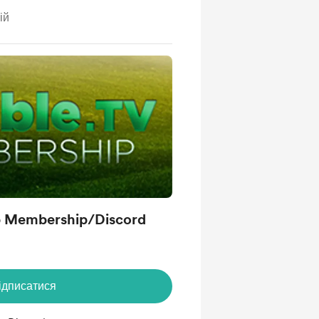
ій
b Membership/Discord
ідписатися