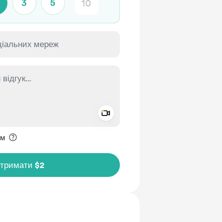
3
5
Add a video message
ення приватним
им
дтримати $2