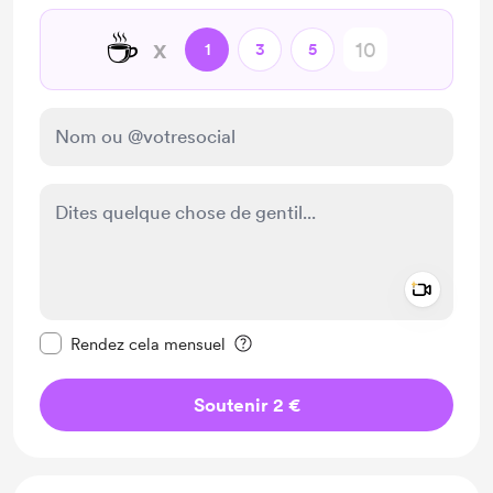
☕
x
1
3
5
Add a 
Rendre ce message privé
Rendez cela mensuel
Soutenir 2 €