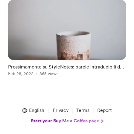
Prossimamente su StyleNotes: parole intraducibili da
mondo con un significato profondo
Feb 28, 2022
865 views
Item
1
English
Privacy
Terms
Report
of
1
Start your Buy Me a Coffee page