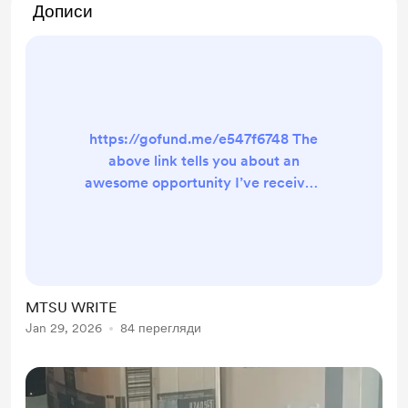
Дописи
https://gofund.me/e547f6748 The
above link tells you about an
awesome opportunity I’ve received
to attend a local writers’ workshop
for the next three months. I will be
paired with a mentor. My goals are
to edit, rewrite, then begin to
publish. My latest update is that I
MTSU WRITE
need $150 more to add to the
Jan 29, 2026
84 перегляди
amount I already have. The
Program Director is allowing me to
pay a smaller fee initially, and ...