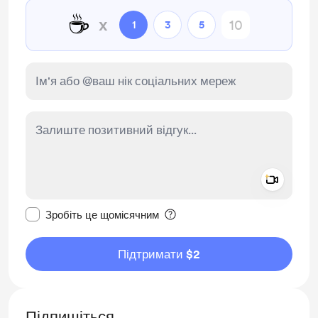
☕
x
1
3
5
Add a 
Зробити це повідомлення приватним
Зробіть це щомісячним
Підтримати $2
Підпишіться