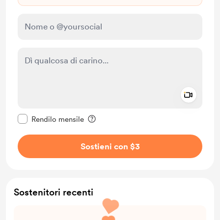
Add a 
Rendi questo messaggio privato
Rendilo mensile
Sostieni con $3
Sostenitori recenti