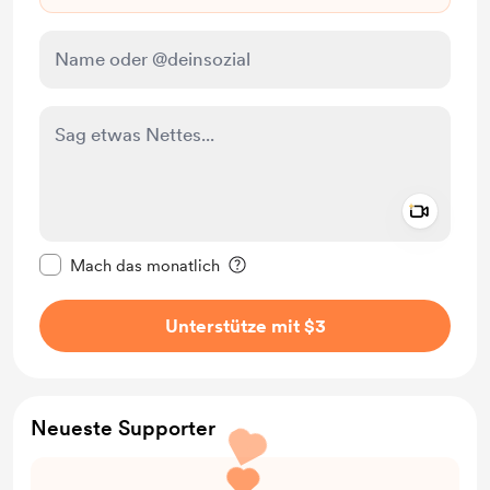
Add a 
Diese Nachricht als privat kennzeichnen
Mach das monatlich
Unterstütze mit $3
Neueste Supporter