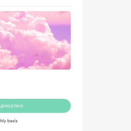
ідписатися
hly basis