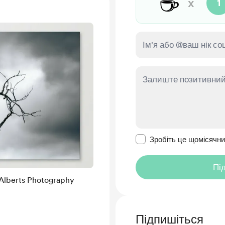
☕
x
1
Зробити це повідомл
Зробіть це щомісячн
Пі
Підпишіться