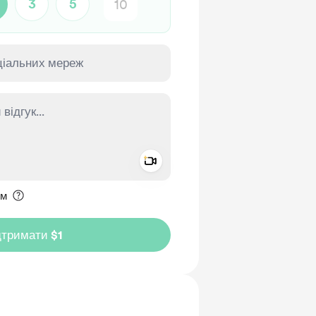
3
5
Add a video message
ення приватним
им
дтримати $1