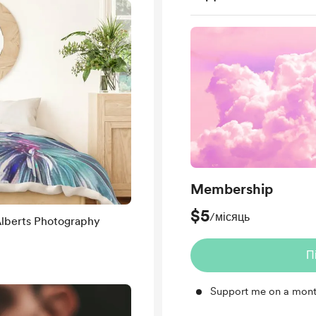
Membership
$5
/місяць
П
Support me on a mont