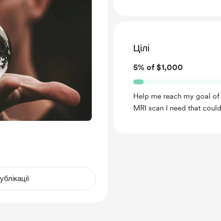
Цілі
5% of $1,000
Help me reach my goal of $
MRI scan I need that coul
ублікації