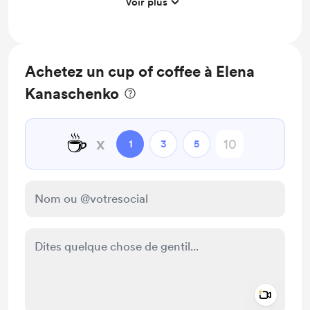
Voir plus
Support me on a monthly basis
Achetez un cup of coffee à Elena
Kanaschenko
☕
x
1
3
5
Add a 