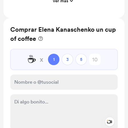
Ver más
Support me on a monthly basis
Comprar Elena Kanaschenko un cup
of coffee
☕
x
1
3
5
Add a 