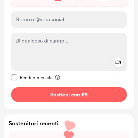
Add a 
Rendi questo messaggio privato
Rendilo mensile
Sostieni con €5
Sostenitori recenti