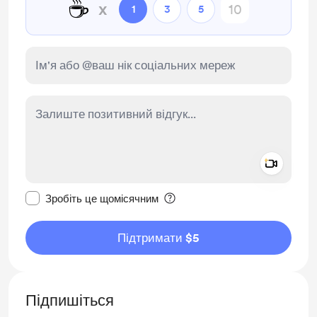
☕
x
1
3
5
Add a 
Зробити це повідомлення приватним
Зробіть це щомісячним
Підтримати $5
Підпишіться