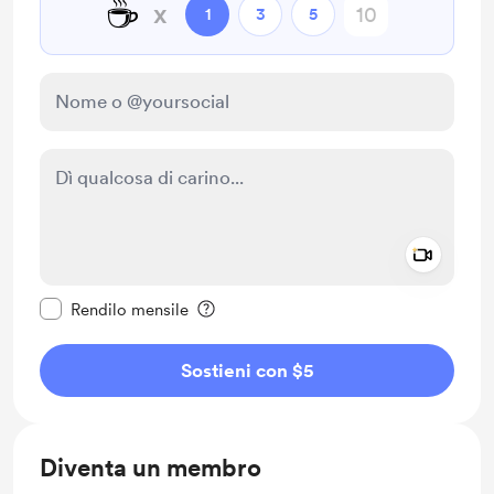
☕
x
1
3
5
Add a 
Rendi questo messaggio privato
Rendilo mensile
Sostieni con $5
Diventa un membro