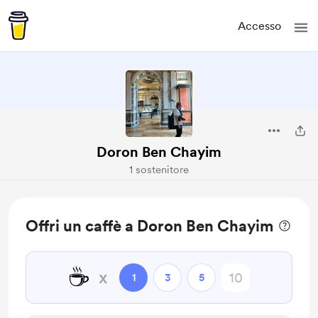
Accesso
Doron Ben Chayim
1 sostenitore
Offri un caffè a Doron Ben Chayim
☕
x
1
3
5