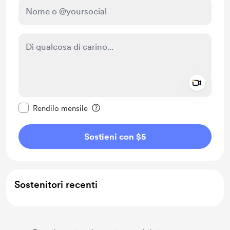
Add a 
Rendi questo messaggio privato
Rendilo mensile
Sostieni con $5
Sostenitori recenti