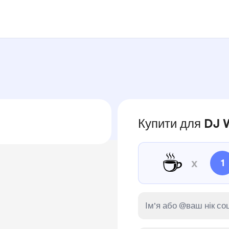
Купити для DJ 
☕
x
1