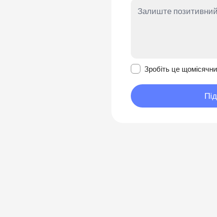
Зробити це повідомл
Зробіть це щомісячн
Пі