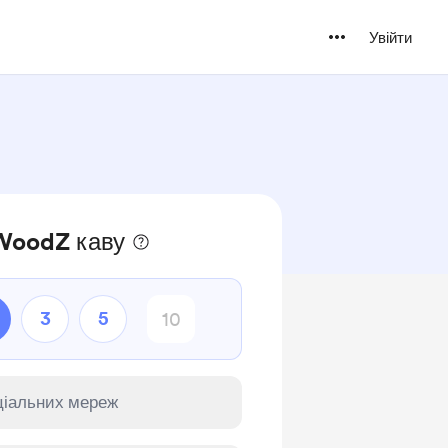
Увійти
WoodZ каву
3
5