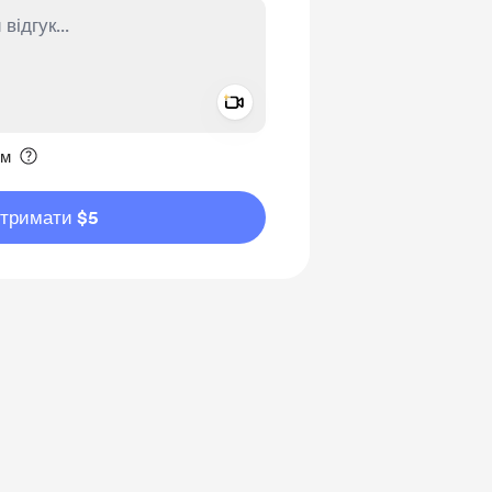
Add a video message
ення приватним
им
дтримати $5