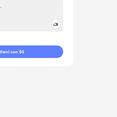
Add a video message
io privato
tieni con $5