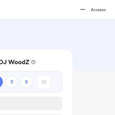
Accesso
a DJ WoodZ
3
5