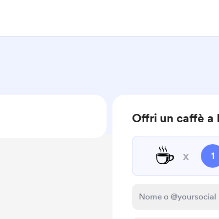
Offri un caffè 
☕
x
1