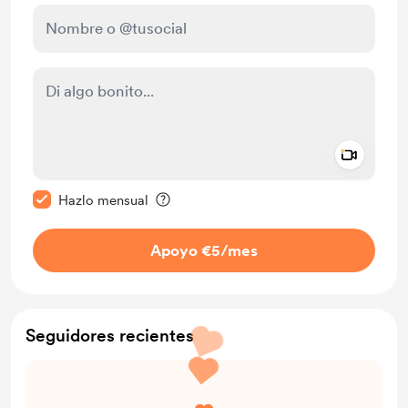
Add a 
Configurar este mensaje como privado
Hazlo mensual
Apoyo €5
/mes
Seguidores recientes