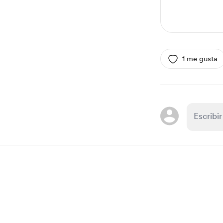
1 me gusta
Item
1
of
1