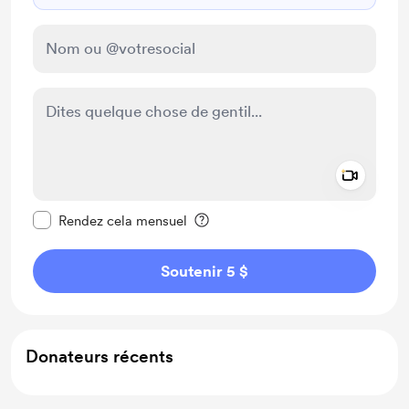
Add a 
Rendre ce message privé
Rendez cela mensuel
Soutenir 5 $
Donateurs récents