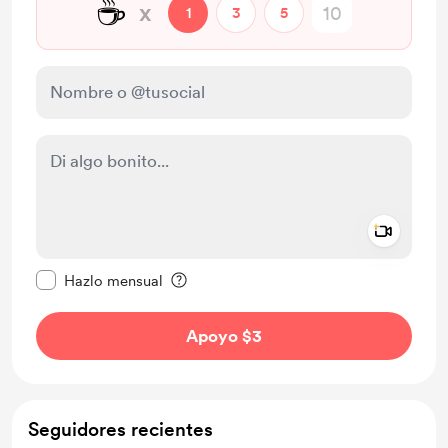
☕
x
1
3
5
Add a 
Configurar este mensaje como privado
Hazlo mensual
Apoyo $3
Seguidores recientes