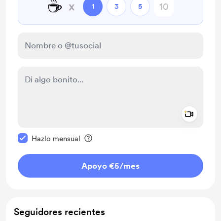
☕
x
1
3
5
Add a 
Configurar este mensaje como privado
Hazlo mensual
Apoyo €5
/mes
Seguidores recientes