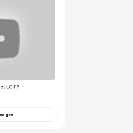
ict LCIF?
nzeigen