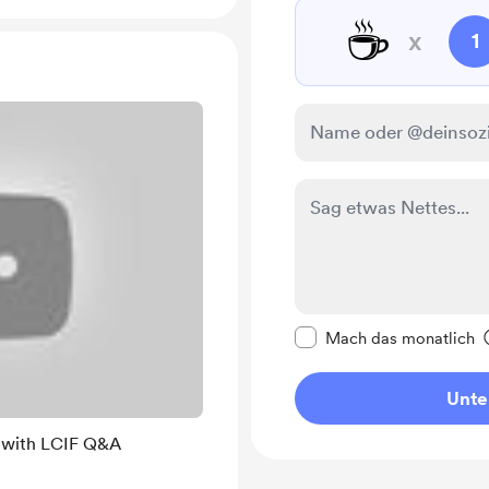
☕
x
1
Diese Nachricht als p
Mach das monatlich
Unte
 with LCIF Q&A