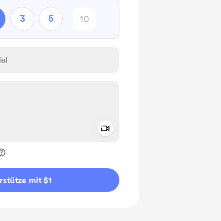
3
5
Add a video message
rivat kennzeichnen
rstütze mit $1