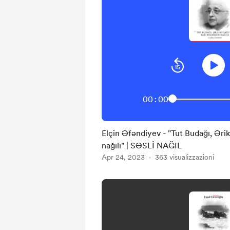
00:00
Elçin Əfəndiyev - "Tut Budağı, Ərik Budağı və Sarı Bülbülün
nağılı" | SƏSLİ NAĞIL
Apr 24, 2023
363 visualizzazioni