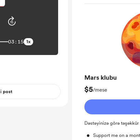
03:15
1x
Mars klubu
$5
/mese
 i post
Dəstəyinizə görə təşəkkür
Support me on a mont