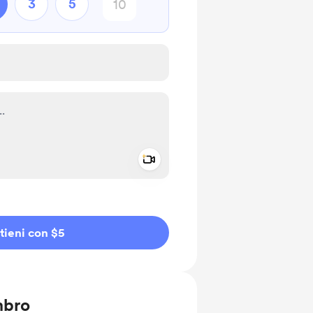
3
5
Add a video message
io privato
tieni con $5
mbro