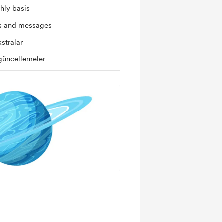
hly basis
ts and messages
kstralar
güncellemeler