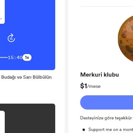
15:40
1x
Merkuri klubu
$1
/mese
Dəstəyinizə görə təşəkkür
Support me on a mont