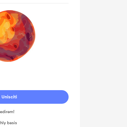
Unisciti
 edirəm!
hly basis