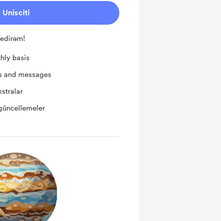
Unisciti
 edirəm!
hly basis
ts and messages
kstralar
güncellemeler