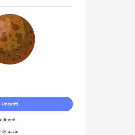
Unisciti
 edirəm!
hly basis