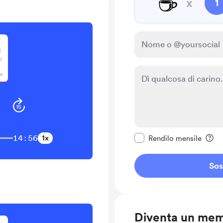
☕
x
1
Rendi questo messagg
14:56
1x
Rendilo mensile
Sos
Diventa un me