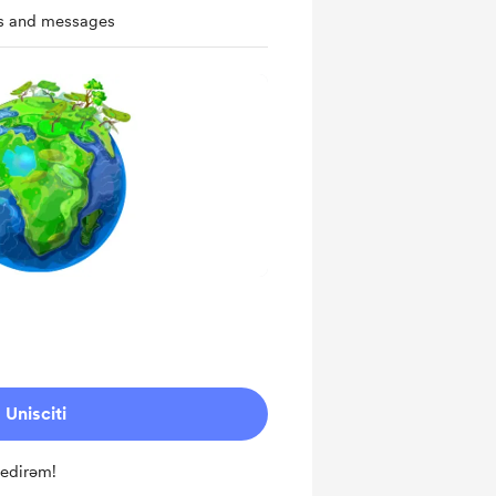
ts and messages
Unisciti
 edirəm!