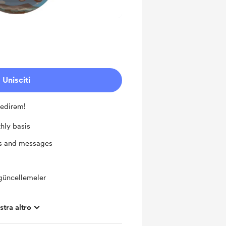
Unisciti
 edirəm!
hly basis
ts and messages
güncellemeler
tra altro
kstralar