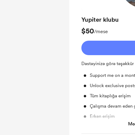
Yupiter klubu
$50
/mese
Dəstəyinizə görə təşəkkür
Support me on a mont
Unlock exclusive pos
Tüm kitaplığa erişim
Çalışma devam eden 
Erken erişim
Mos
Ücretsiz ve İndirimli E