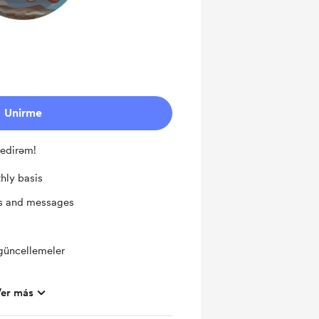
Unirme
 edirəm!
hly basis
ts and messages
güncellemeler
er más
kstralar