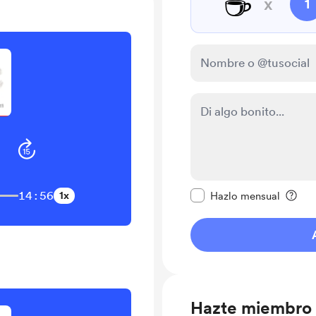
☕
x
1
Configurar este mens
14:56
1x
Hazlo mensual
Hazte miembro