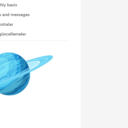
hly basis
ts and messages
kstralar
güncellemeler