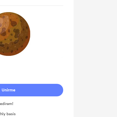
Unirme
 edirəm!
hly basis