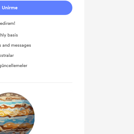
Unirme
 edirəm!
hly basis
ts and messages
kstralar
güncellemeler