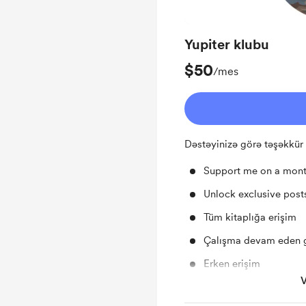
Yupiter klubu
$50
/mes
Dəstəyinizə görə təşəkkür
Support me on a mont
Unlock exclusive pos
Tüm kitaplığa erişim
Çalışma devam eden 
Erken erişim
V
Ücretsiz ve İndirimli E