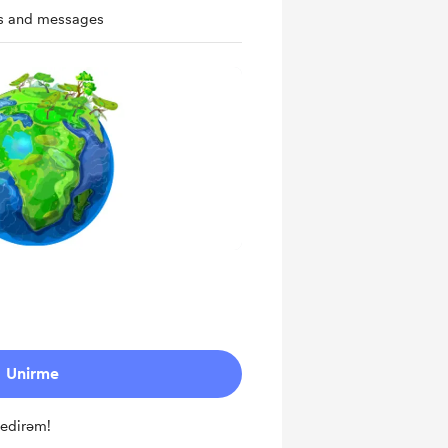
ts and messages
Unirme
 edirəm!