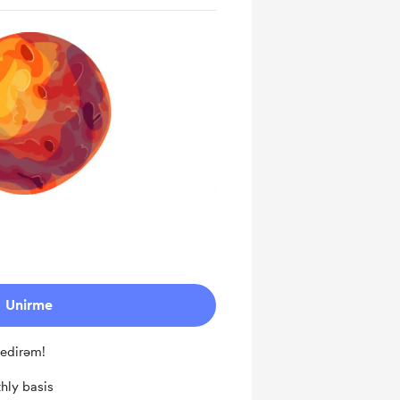
Unirme
 edirəm!
hly basis