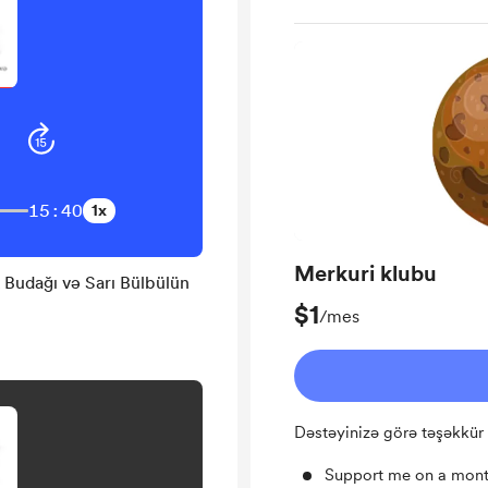
15:40
1x
Merkuri klubu
$1
/mes
Dəstəyinizə görə təşəkkür
Support me on a mont