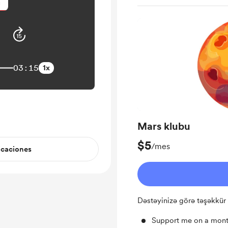
03:15
1x
Mars klubu
$5
/mes
icaciones
Dəstəyinizə görə təşəkkür
Support me on a mont