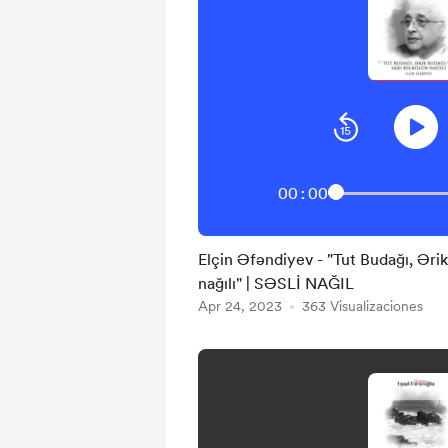
00:00
Elçin Əfəndiyev - "Tut Budağı, Ərik Budağı və Sarı Bülbülün
nağılı" | SƏSLİ NAĞIL
Apr 24, 2023
363 Visualizaciones