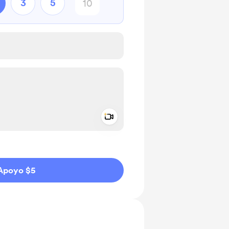
3
5
Add a video message
aje como privado
Apoyo $5