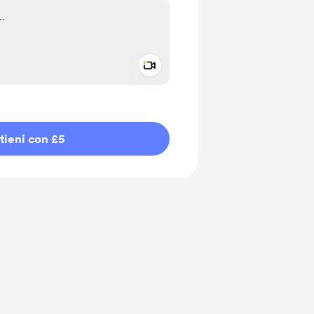
Add a video message
io privato
tieni con £5