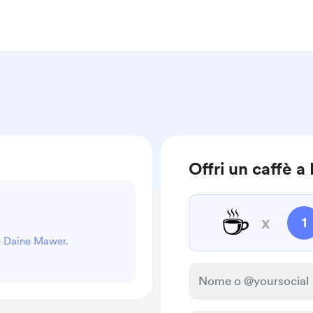
Offri un caffè 
☕
x
1
re Daine Mawer.