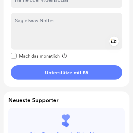
Add a 
Diese Nachricht als privat kennzeichnen
Mach das monatlich
Unterstütze mit £5
Neueste Supporter