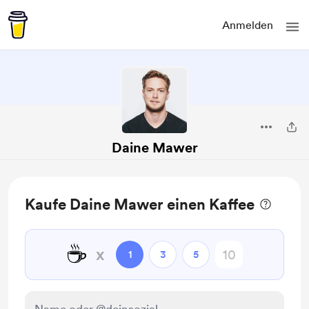
Anmelden
Daine Mawer
Kaufe Daine Mawer einen Kaffee
☕
x
1
3
5