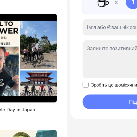
☕
x
1
Зробити це повідомл
Зробіть це щомісячн
Пі
le Day in Japan