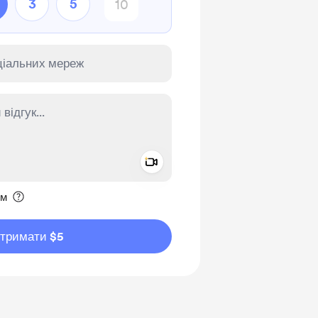
3
5
Add a video message
ення приватним
им
дтримати $5