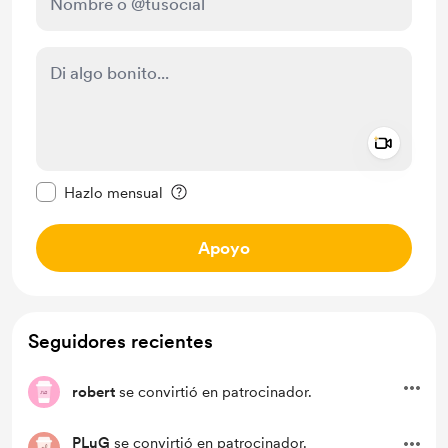
Add a 
Configurar este mensaje como privado
Hazlo mensual
Apoyo
Seguidores recientes
robert
se convirtió en patrocinador.
PLuG
se convirtió en patrocinador.