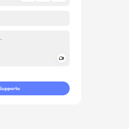
Add a video message
io privato
Supporto