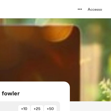
Accesso
a fowler
+10
+25
+50