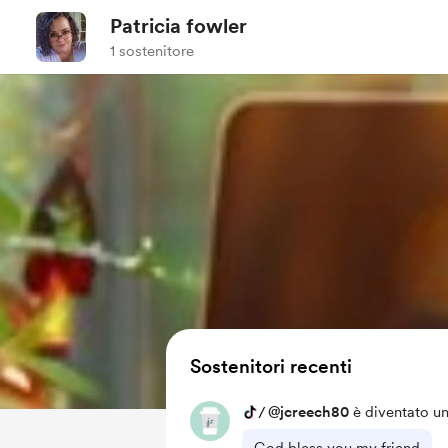
Patricia fowler
1 sostenitore
Sostenitori recenti
/
@jcreech80
è diventato un