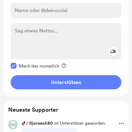
Add a 
Diese Nachricht als privat kennzeichnen
Mach das monatlich
Unterstützen
Neueste Supporter
/
@jcreech80
ist Unterstützer geworden.