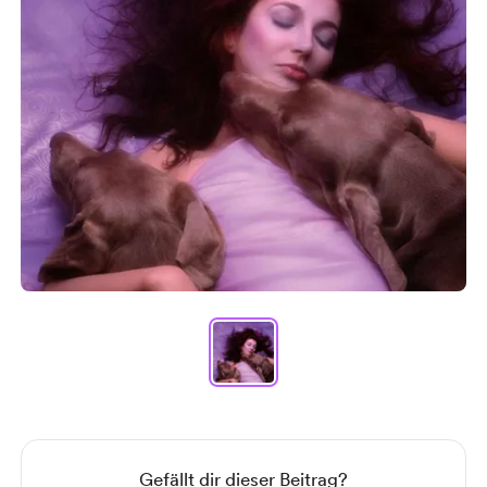
Item
1
of
1
Item
1
of
1
Gefällt dir dieser Beitrag?