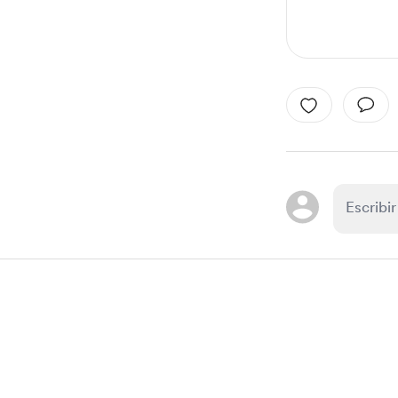
Item
1
of
1