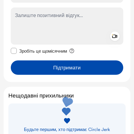
Add a 
Зробити це повідомлення приватним
Зробіть це щомісячним
Підтримати
Нещодавні прихильники
Будьте першим, хто підтримає Circle Jerk