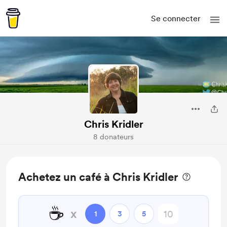
Se connecter
Chris Kridler
8 donateurs
Achetez un café à Chris Kridler
☕
x
1
3
5