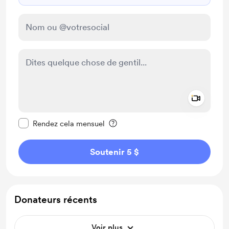
Add a 
Rendre ce message privé
Rendez cela mensuel
Soutenir 5 $
Donateurs récents
Voir plus