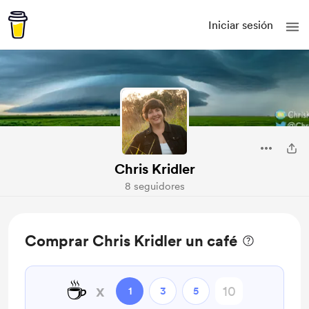
Iniciar sesión
Chris Kridler
8 seguidores
Comprar Chris Kridler un café
☕
x
1
3
5