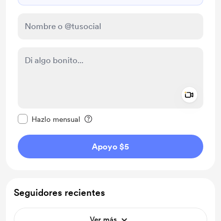
Add a 
Configurar este mensaje como privado
Hazlo mensual
Apoyo $5
Seguidores recientes
Ver más