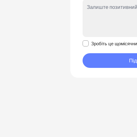
Зробити це повідомл
Зробіть це щомісячн
Пі