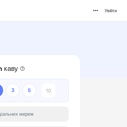
Увійти
n каву
3
5