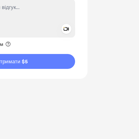
Add a video message
ення приватним
им
дтримати $5