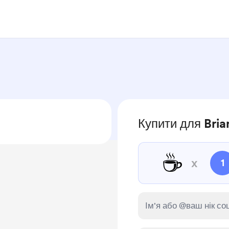
Купити для Bria
☕
x
1