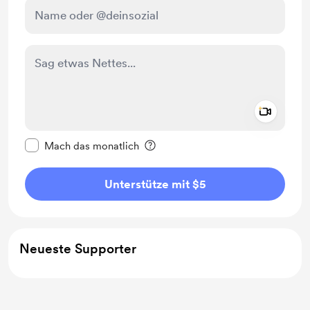
Add a 
Diese Nachricht als privat kennzeichnen
Mach das monatlich
Unterstütze mit $5
Neueste Supporter