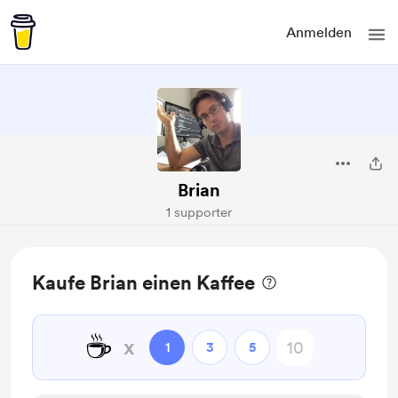
Anmelden
Brian
1 supporter
Kaufe Brian einen Kaffee
☕
x
1
3
5