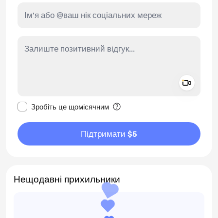
Add a 
Зробити це повідомлення приватним
Зробіть це щомісячним
Підтримати $5
Нещодавні прихильники