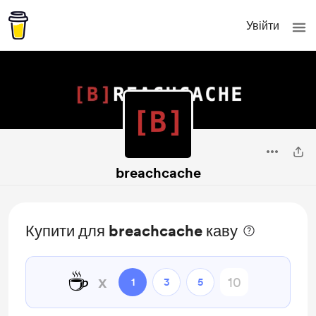
Увійти
breachcache
Купити для breachcache каву
☕
x
1
3
5