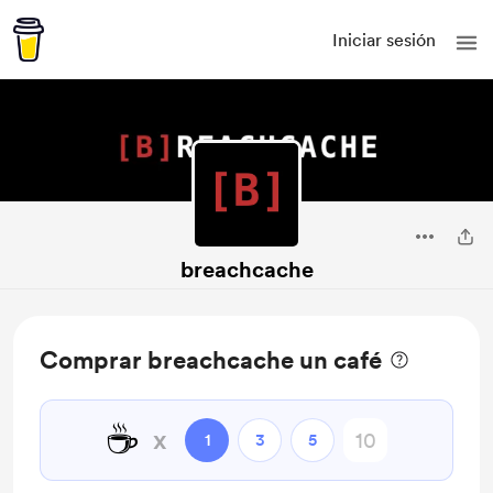
Iniciar sesión
breachcache
Comprar breachcache un café
☕
x
1
3
5