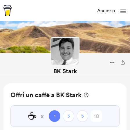
Accesso
BK Stark
Offri un caffè a BK Stark
☕
x
1
3
5