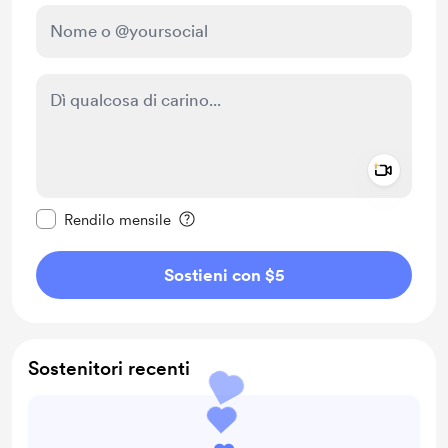
Add a 
Rendi questo messaggio privato
Rendilo mensile
Sostieni con $5
Sostenitori recenti