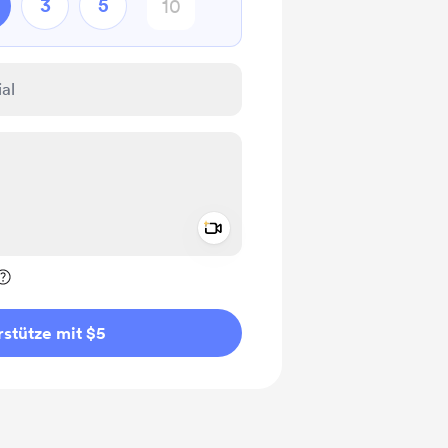
3
5
Add a video message
rivat kennzeichnen
stütze mit $5