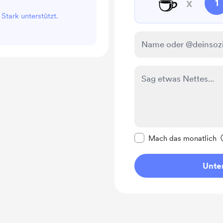
☕
x
1
 Stark unterstützt.
Diese Nachricht als p
Mach das monatlich
Unter