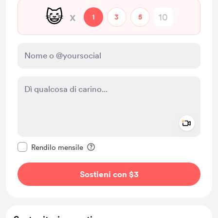
😺
x
1
3
5
Add a 
Rendi questo messaggio privato
Rendilo mensile
Sostieni con $3