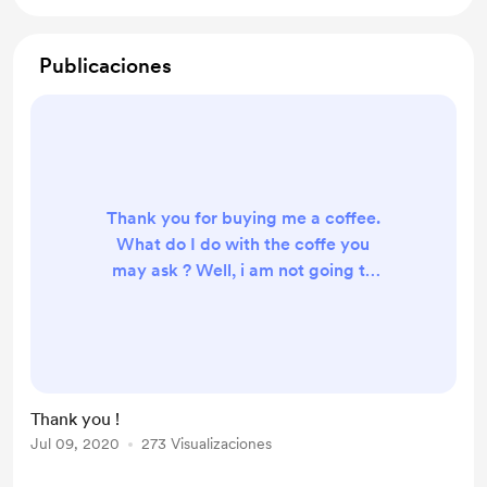
Publicaciones
Thank you for buying me a coffee.
What do I do with the coffe you
may ask ? Well, i am not going to
make a living from it, but I will use
your donation to buy better lenses
and gear for even more photos.
Thank you !
Thank you !
Jul 09, 2020
273 Visualizaciones