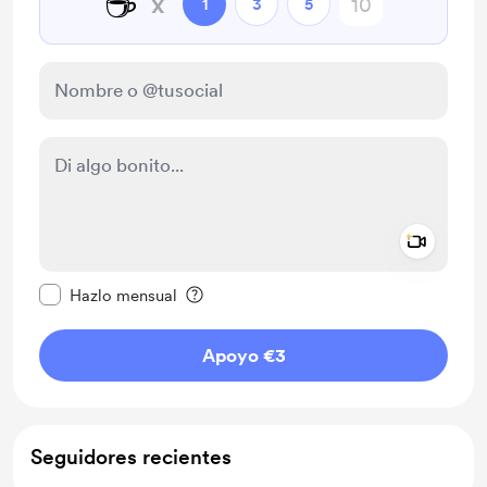
☕
x
1
3
5
Add a 
Configurar este mensaje como privado
Hazlo mensual
Apoyo €3
Seguidores recientes