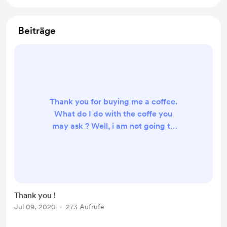
Beiträge
Thank you for buying me a coffee.
What do I do with the coffe you
may ask ? Well, i am not going to
make a living from it, but I will use
your donation to buy better lenses
and gear for even more photos.
Thank you !
Thank you !
Jul 09, 2020
273 Aufrufe