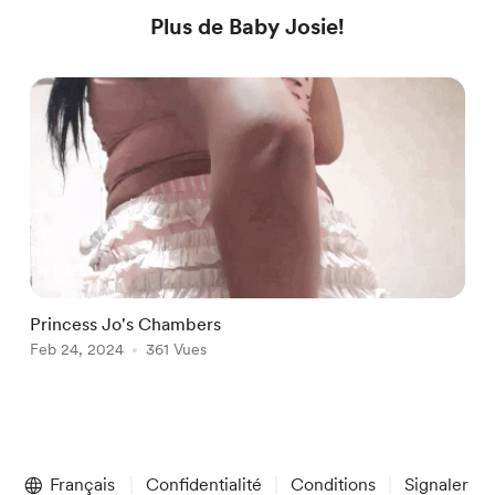
Plus de Baby Josie!
Princess Jo's Chambers
S
Feb 24, 2024
361 Vues
F
Item
1
Français
Confidentialité
Conditions
Signaler
of